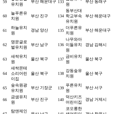
부산 해운대구
부산 동래구
59
133
유치원
원
동부산대
늘푸른유
60
부산 진구
134
학교부속
부산 해운대구
치원
유치원
하늘유치
더푸른유
경남 양산
부산 해운대구
61
135
원
치원
나무와아
명문글로
62
부산 남구
136
이들유치
경남 김해시
벌유치원
원
새싹유치
금비유치
울산 북구
울산 북구
63
137
원
원
새싹몬테
강동숲유
64
소리어린
울산 북구
138
울산 북구
치원
이집
숲속원광
푸른유치
부산 기장군
부산 서구
65
139
유치원
원
금샘유치
덕산키즈
부산 진구
경남 거제시
66
140
원
어린이집
코오롱한
탐앤제인
67
울산 남구
141
샘어린이
경남 창원시