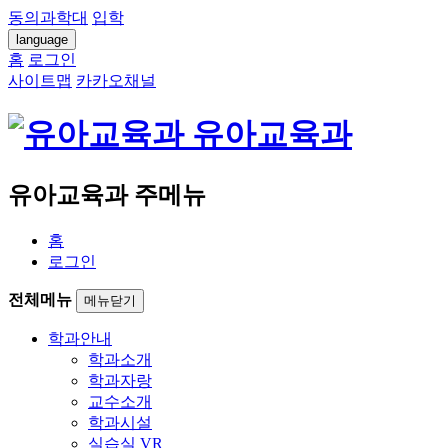
동의과학대
입학
language
홈
로그인
사이트맵
카카오채널
유아교육과
유아교육과 주메뉴
홈
로그인
전체메뉴
메뉴닫기
학과안내
학과소개
학과자랑
교수소개
학과시설
실습실 VR