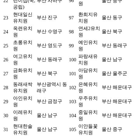
22
린이집(국,
부산 사하구
96
울산 중구
원
공립)
현대일신
환희지유
부산 진구
울산 동구
23
97
유치원
치원
옥련유치
연세2유치
부산 수영구
울산 북구
24
98
원
원
초롱유치
예인유치
부산 영도구
부산 동래구
25
99
원
원
여고유치
파랑새유
부산 동래구
울산 남구
26
100
원
치원
금화유치
아담유치
부산 북구
울산 울주군
27
101
원
원
동래새싹
부산광역시 동
은혜유치
부산 해운대구
28
102
유치원
래구
원
아인유치
우주유치
부산 금정구
부산 해운대구
29
103
원
원
이레유치
중일유치
울산 남구
부산 해운대구
30
104
원
원
현대한솔
이안들꽃
울산 남구
울산 중구
31
105
유치원
유치원