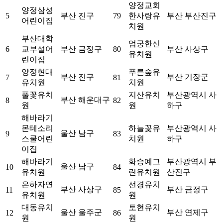
양정교회
양정삼성
5
부산 진구
79
한사랑유
부산 부산진구
어린이집
치원
부산대학
엄궁한신
6
교부설어
부산 금정구
80
부산 사상구
유치원
린이집
양정현대
푸른숲유
부산 진구
부산 기장군
7
81
유치원
치원
풀꽃유치
지산유치
부산광역시 사
부산 해운대구
8
82
원
원
하구
해바라기
몬테소리
하늘꽃유
부산광역시 사
울산 남구
9
83
스쿨어린
치원
하구
이집
해바라기
화승예그
부산광역시 부
울산 남구
10
84
유치원
린유치원
산진구
은하자연
선경유치
부산 사상구
부산 금정구
11
85
유치원
원
대동유치
토현유치
울산 울주군
부산 연제구
12
86
원
원