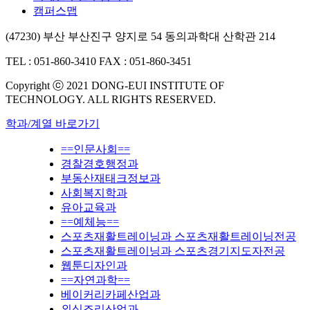
캠퍼스맵
(47230) 부산 부산진구 양지로 54 동의과학대 산학관 214
TEL : 051-860-3410
FAX : 051-860-3451
Copyright ⓒ 2021 DONG-EUI INSTITUTE OF
TECHNOLOGY. ALL RIGHTS RESERVED.
학과/계열 바로가기
==인문사회==
경찰경호행정과
부동산재태크정보과
사회복지학과
유아교육과
==예체능==
스포츠재활트레이닝과 스포츠재활트레이닝전공
스포츠재활트레이닝과 스포츠경기지도자전공
웹툰디자인과
==자연과학==
베이커리카페산업과
외식조리산업과