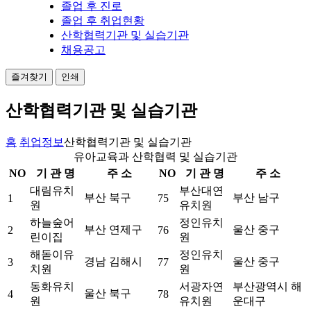
졸업 후 진로
졸업 후 취업현황
산학협력기관 및 실습기관
채용공고
즐겨찾기
인쇄
산학협력기관 및 실습기관
홈
취업정보
산학협력기관 및 실습기관
유아교육과 산학협력 및 실습기관
NO
기 관 명
주 소
NO
기 관 명
주 소
대림유치
부산대연
부산 북구
부산 남구
1
75
원
유치원
하늘숲어
정인유치
부산 연제구
울산 중구
2
76
린이집
원
해돋이유
정인유치
경남 김해시
울산 중구
3
77
치원
원
동화유치
서광자연
부산광역시 해
울산 북구
4
78
원
유치원
운대구