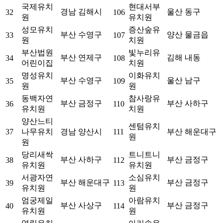
국제유치
현대서부
경남 김해시
울산 동구
32
106
원
유치원
성모유치
증산숲유
부산 수영구
양산 물금읍
33
107
원
치원
부산법원
빛누리유
부산 연제구
김해 내동
34
108
어린이집
치원
명성유치
이화유치
부산 수영구
울산 남구
35
109
원
원
동백자연
참사랑유
부산 금정구
부산 사하구
36
110
유치원
치원
양산느티
센텀유치
37
나무유치
경남 양산시
111
부산 해운대구
원
원
당리새싹
트니트니
부산 사하구
부산 금정구
38
112
유치원
유치원
서광자연
소심유치
부산 해운대구
부산 금정구
39
113
유치원
원
엄궁제일
아람유치
부산 사상구
부산 금정구
40
114
유치원
원