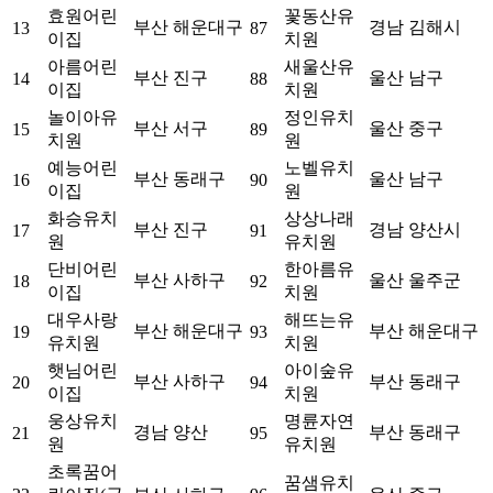
효원어린
꽃동산유
부산 해운대구
경남 김해시
13
87
이집
치원
아름어린
새울산유
부산 진구
울산 남구
14
88
이집
치원
놀이아유
정인유치
부산 서구
울산 중구
15
89
치원
원
예능어린
노벨유치
부산 동래구
울산 남구
16
90
이집
원
화승유치
상상나래
부산 진구
경남 양산시
17
91
원
유치원
단비어린
한아름유
부산 사하구
울산 울주군
18
92
이집
치원
대우사랑
해뜨는유
부산 해운대구
부산 해운대구
19
93
유치원
치원
햇님어린
아이숲유
부산 사하구
부산 동래구
20
94
이집
치원
웅상유치
명륜자연
경남 양산
부산 동래구
21
95
원
유치원
초록꿈어
꿈샘유치