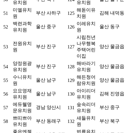
유치원
유치원
미엘유치
해돋이유
부산 사하구
김해 내덕동
51
125
원
치원
백련과학
이레유치
울산 중구
울산 동구
52
126
유치원
원
시립천년
전원유치
나무행복
부산 진구
양산 물금읍
53
127
원
주택어린
이집
양정원광
해바라기
부산 진구
양산 물금읍
54
128
유치원
유치원
수니유치
해든청어
울산 남구
양산 물금읍
55
129
원
람유치원
요요영재
아이리더
울산 남구
김해 진영읍
56
130
유치원
유치원
에듀웰명
숲속리더
경남 양산시
부산 중구
57
131
문유치원
유치원
쁘띠쁘아
새들유치
부산 동래구
부산 북구
58
132
유치원
원
좋은엔젤
법륜유치