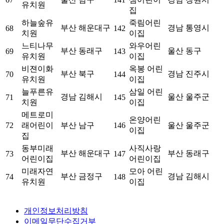
유치원
집
하늘숲유
죽림어린
부산 해운대구
경남 통영시
68
142
치원
이집
느티나무
와우어린
부산 동래구
울산 동구
69
143
유치원
이집
비젼이화
옥봉 어린
부산 북구
경남 진주시
70
144
유치원
이집
늘푸른유
삼일 어린
경남 김해시
울산 울주군
71
145
치원
이집
메트로미
온양어린
72
래어린이
부산 남구
146
울산 울주군
이집
집
동부미래
사직사랑
부산 해운대구
부산 동래구
73
147
어린이집
어린이집
미래자연
모아 어린
부산 금정구
경남 김해시
74
148
유치원
이집
개인정보처리방침
이메일무단수집거부