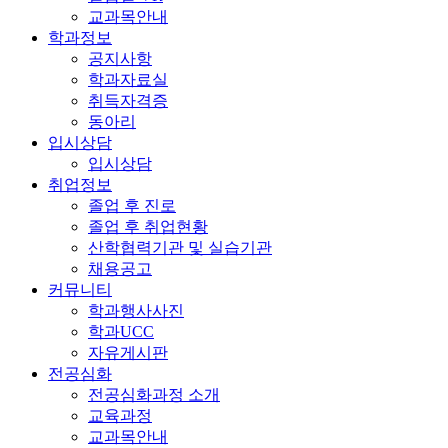
교과목안내
학과정보
공지사항
학과자료실
취득자격증
동아리
입시상담
입시상담
취업정보
졸업 후 진로
졸업 후 취업현황
산학협력기관 및 실습기관
채용공고
커뮤니티
학과행사사진
학과UCC
자유게시판
전공심화
전공심화과정 소개
교육과정
교과목안내