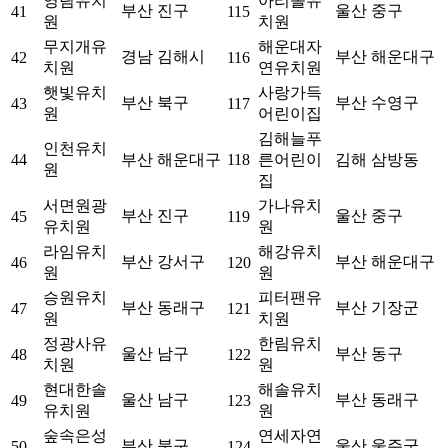
영림유치
아리솔유
부산 진구
울산 중구
41
115
원
치원
무지개유
해운대자
경남 김해시
부산 해운대구
42
116
치원
연유치원
햇빛유치
사랑가득
부산 북구
부산 수영구
43
117
원
어린이집
김해늘푸
인천유치
44
부산 해운대구
118
른어린이
김해 삼방동
원
집
서면원광
가나유치
부산 진구
울산 중구
45
119
유치원
원
라임유치
해강유치
부산 강서구
부산 해운대구
46
120
원
원
승원유치
피터팬유
부산 동래구
부산 기장군
47
121
원
치원
정광사유
한림유치
울산 남구
부산 동구
48
122
치원
원
현대한솔
해솔유치
울산 남구
부산 동래구
49
123
유치원
원
숲속은성
연세자연
부산 북구
울산 울주군
50
124