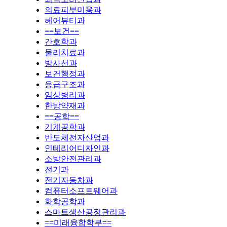
의료피부미용과
헤어뷰티과
==보건==
간호학과
물리치료과
방사선과
보건행정과
응급구조과
임상병리과
한방약재과
==공학==
기계공학과
반도체전자산업과
인테리어디자인과
소방안전관리과
전기과
전기자동차과
컴퓨터소프트웨어과
화학공학과
스마트생산공정관리과
==미래융합학부==